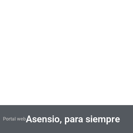
de
archivos
WP:
Álbum
fotográfico
Asensio, para siempre
Portal web