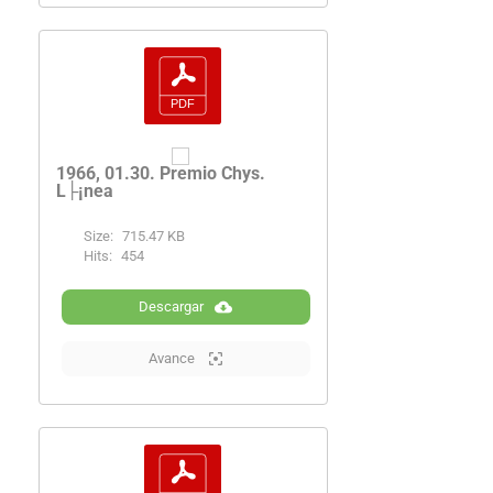
1966, 01.30. Premio Chys.
L├¡nea
Size:
715.47 KB
Hits:
454
Descargar
Avance