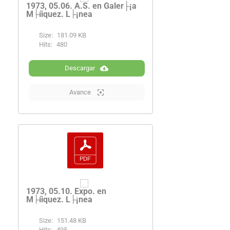
1973, 05.06. A.S. en Galer├¡a
M├íiquez. L├¡nea
Size:
181.09 KB
Hits:
480
Descargar
Avance
1973, 05.10. Expo. en
M├íiquez. L├¡nea
Size:
151.48 KB
Hits:
495