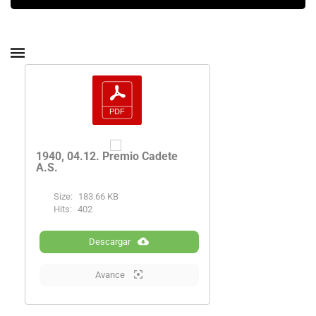
1940, 04.12. Premio Cadete
A.S.
Size:
183.66 KB
Hits:
402
Descargar
Avance