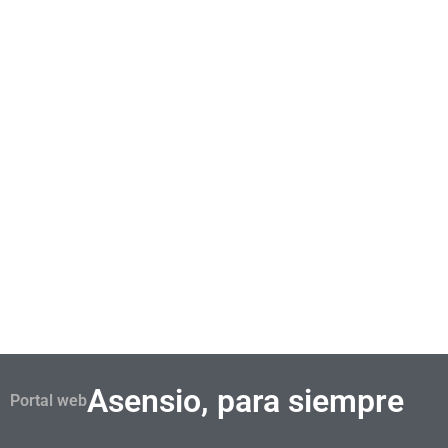
de
archivos
WP:
Miscelánea
Asensio, para siempre
Portal web