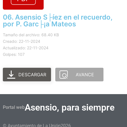
06. Asensio S├íez en el recuerdo,
por P. Garc├¡a Mateos
Tamaño del archivo: 68.40 KB
Creado: 22-11-2024
Actualizado: 22-11-2024
Golpes: 107
DESCARGAR
AVANCE
Asensio, para siempre
Portal web
© Ayuntamiento de La Unión
2026