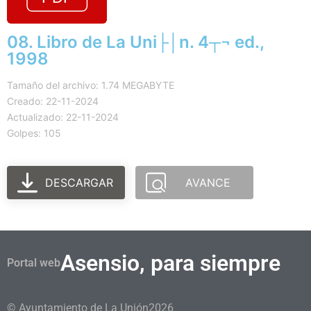
08. Libro de La Uni├│n. 4┬¬ ed.,
1998
Tamaño del archivo: 1.74 MEGABYTE
Creado: 22-11-2024
Actualizado: 22-11-2024
Golpes: 105
DESCARGAR
AVANCE
Asensio, para siempre
Portal web
© Ayuntamiento de La Unión
2026