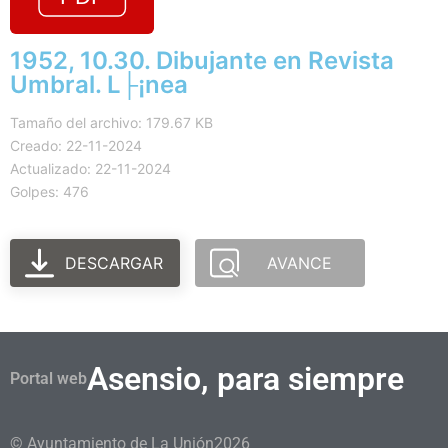
1952, 10.30. Dibujante en Revista
Umbral. L├¡nea
Tamaño del archivo: 179.67 KB
Creado: 22-11-2024
Actualizado: 22-11-2024
Golpes: 476
DESCARGAR
AVANCE
Asensio, para siempre
Portal web
© Ayuntamiento de La Unión
2026