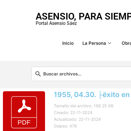
ASENSIO, PARA SIEM
Portal Asensio Sáez
Inicio
La Persona
Obra
1955, 04.30. ├ëxito en
Tamaño del archivo: 198.25 KB
Creado: 22-11-2024
Actualizado: 22-11-2024
Golpes: 478