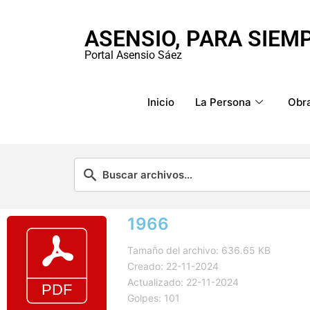
ASENSIO, PARA SIEM
Portal Asensio Sáez
Inicio
La Persona
Obra
1966
Tamaño del archivo: 636.65 KB
Creado: 22-11-2024
Actualizado: 22-11-2024
Golpes: 101