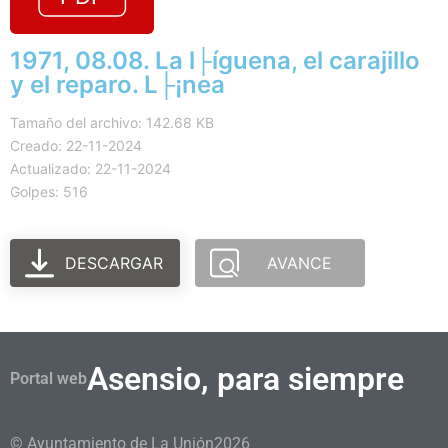
1971, 08.08. La l├íguena, el carajillo
y el reparo. L├¡nea
Tamaño del archivo: 142.68 KB
Creado: 22-11-2024
Actualizado: 22-11-2024
Golpes: 516
DESCARGAR
AVANCE
Asensio, para siempre
Portal web
© Ayuntamiento de La Unión
2026