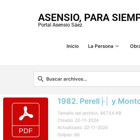
ASENSIO, PARA SIEM
Portal Asensio Sáez
Inicio
La Persona
Obra
1982. Perell├│ y Monto
Tamaño del archivo: 467.54 KB
Creado: 22-11-2024
Actualizado: 22-11-2024
Golpes: 86