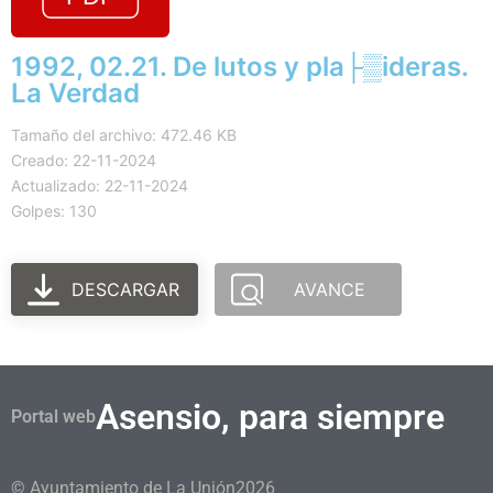
1992, 02.21. De lutos y pla├▒ideras.
La Verdad
Tamaño del archivo: 472.46 KB
Creado: 22-11-2024
Actualizado: 22-11-2024
Golpes: 130
DESCARGAR
AVANCE
Asensio, para siempre
Portal web
© Ayuntamiento de La Unión
2026