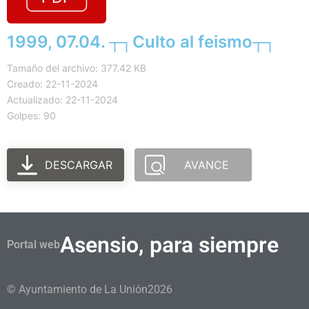
1999, 07.04. ┬┐Culto al feismo┬┐
Tamaño del archivo: 377.42 KB
Creado: 22-11-2024
Actualizado: 22-11-2024
Golpes: 90
DESCARGAR
AVANCE
Asensio, para siempre
Portal web
© Ayuntamiento de La Unión
2026