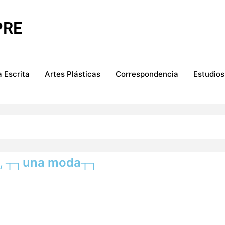
PRE
 Escrita
Artes Plásticas
Correspondencia
Estudios
ar, ┬┐una moda┬┐