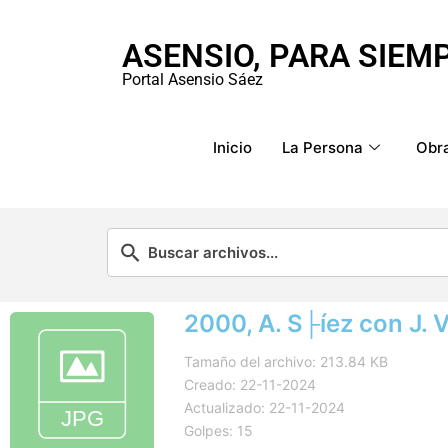
ASENSIO, PARA SIEM
Portal Asensio Sáez
Inicio
La Persona
Obra
2000, A. S├íez con J. 
Tamaño del archivo: 213.84 KB
Creado: 22-11-2024
Actualizado: 22-11-2024
Golpes: 15