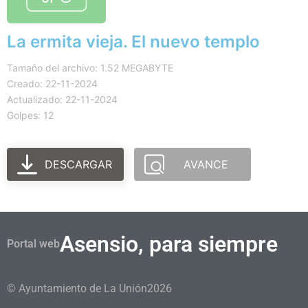
La ermita vieja. El nuevo templo
Tamaño del archivo: 1.52 MEGABYTE
Creado: 22-11-2024
Actualizado: 22-11-2024
Golpes: 12
DESCARGAR
AVANCE
Asensio, para siempre
Portal web
© Ayuntamiento de La Unión
2026