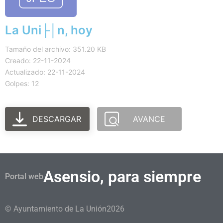
La Uni├│n, hoy
Tamaño del archivo: 351.20 KB
Creado: 22-11-2024
Actualizado: 22-11-2024
Golpes: 12
DESCARGAR
AVANCE
Asensio, para siempre
Portal web
© Ayuntamiento de La Unión
2026