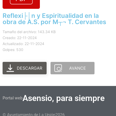
Reflexi├│n y Espiritualidad en la
obra de A.S. por M┬¬ T. Cervantes
Tamaño del archivo: 143.34 KB
Creado: 22-11-2024
Actualizado: 22-11-2024
Golpes: 530
DESCARGAR
AVANCE
Asensio, para siempre
Portal web
© Ayuntamiento de La Unión
2026