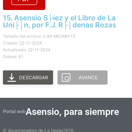
15. Asensio S├íez y el Libro de La
Uni├│n, por F.J. R├│denas Rozas
Tamaño del archivo: 0.99 MEGABYTE
Creado: 22-11-2024
Actualizado: 22-11-2024
Golpes: 81
DESCARGAR
AVANCE
Asensio, para siempre
Portal web
© Ayuntamiento de La Unión
2026