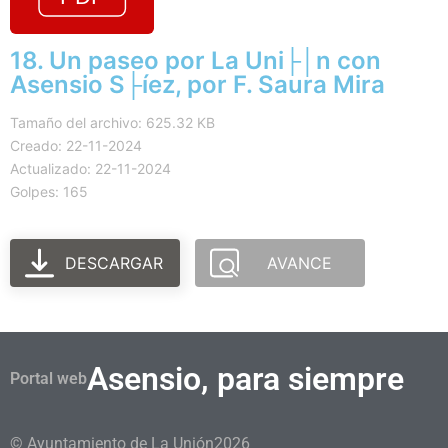
18. Un paseo por La Uni├│n con
Asensio S├íez, por F. Saura Mira
Tamaño del archivo: 625.32 KB
Creado: 22-11-2024
Actualizado: 22-11-2024
Golpes: 165
DESCARGAR
AVANCE
Asensio, para siempre
Portal web
© Ayuntamiento de La Unión
2026