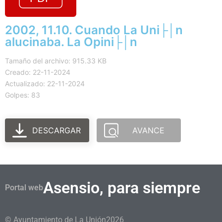
2002, 11.10. Cuando La Uni├│n
alucinaba. La Opini├│n
Tamaño del archivo: 915.33 KB
Creado: 22-11-2024
Actualizado: 22-11-2024
Golpes: 83
DESCARGAR
AVANCE
Asensio, para siempre
Portal web
© Ayuntamiento de La Unión
2026