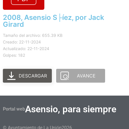
2008, Asensio S├íez, por Jack
Girard
Tamaño del archivo: 655.39 KB
Creado: 22-11-2024
Actualizado: 22-11-2024
Golpes: 182
DESCARGAR
AVANCE
Asensio, para siempre
Portal web
© Ayuntamiento de La Unión
2026